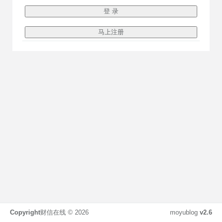
Copyright
财信在线 ©
2026
moyublog
v2.6