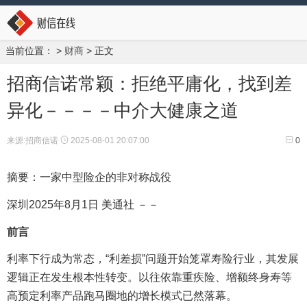
当前位置：
>
财商
> 正文
招商信诺常颖：拒绝平庸化，找到差
异化－－－－中介大健康之道
来源:招商信诺
2025-08-01 20:07:00
0
摘要：一家中型险企的非对称战役
深圳
2025年8月1日
美通社 －－
前言
利率下行成为常态，“利差损”问题开始笼罩寿险行业，其发展
逻辑正在发生根本性转变。以往依靠重疾险、增额终身寿等
高预定利率产品跑马圈地的增长模式已然落幕。