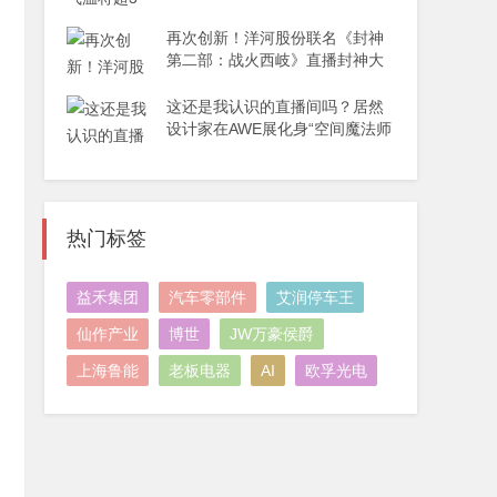
再次创新！洋河股份联名《封神
第二部：战火西岐》直播封神大
秀
这还是我认识的直播间吗？居然
设计家在AWE展化身“空间魔法师
热门标签
益禾集团
汽车零部件
艾润停车王
仙作产业
博世
JW万豪侯爵
上海鲁能
老板电器
AI
欧孚光电