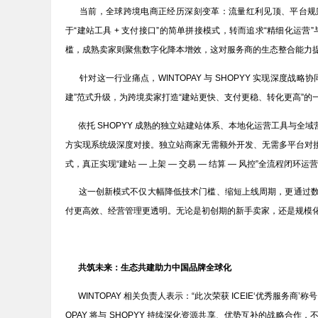
当前，全球跨境电商正经历深刻变革：流量红利见顶、平台规则
于“建站工具 + 支付接口”的简单拼接模式，转而追求“精细化运营
槛，成熟卖家则聚焦数字化降本增效，这对服务商的生态整合能力
针对这一行业痛点，WINTOPAY 与 SHOPYY 实现深度战略
建”范式升级，为跨境卖家打造“建站更快、支付更稳、转化更高”的
依托 SHOPYY 成熟的独立站建站体系、本地化运营工具与全域营销
方实现系统级深度对接。独立站商家无需额外开发、无需多平台对
式，真正实现“建站 — 上架 — 交易 — 结算 — 风控”全流程闭环运
这一创新模式不仅大幅降低技术门槛、缩短上线周期，更通过数
付更高效、经营管理更透明。无论是初创期的新手卖家，还是规模
共筑未来：生态共建助力中国品牌全球化
WINTOPAY 相关负责人表示：“此次荣获 ICEIE‘优秀服务
OPAY 将与 SHOPYY 持续深化资源共享、优势互补的战略