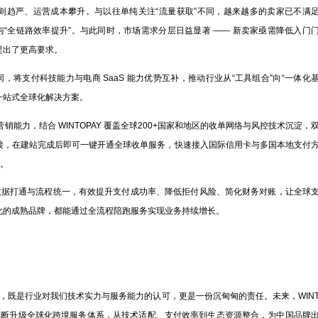
趋严、运营成本攀升。与以往单纯关注“流量获取”不同，越来越多的卖家已不满
”与“全链路效率提升”。与此同时，市场需求分层日益显著 —— 新卖家亟需降低入门
提出了更高要求。
协同，将支付科技能力与电商 SaaS 能力优势互补，推动行业从“工具组合”向“一体化
一站式全球化解决方案。
能力，结合 WINTOPAY 覆盖全球200+国家和地区的收单网络与风控技术沉淀，
接，在建站完成后即可一键开通全球收单服务，快速接入国际信用卡与多国本地支付
营。
据打通与流程统一，有效提升支付成功率、降低拒付风险、简化财务对账，让全球
化的成熟品牌，都能通过全流程陪跑服务实现业务持续增长。
商’称号，既是行业对我们技术实力与服务能力的认可，更是一份沉甸甸的责任。未来，WIN
合作，不断升级全球化跨境服务体系，从技术适配、支付效率到生态资源整合，为中国品牌