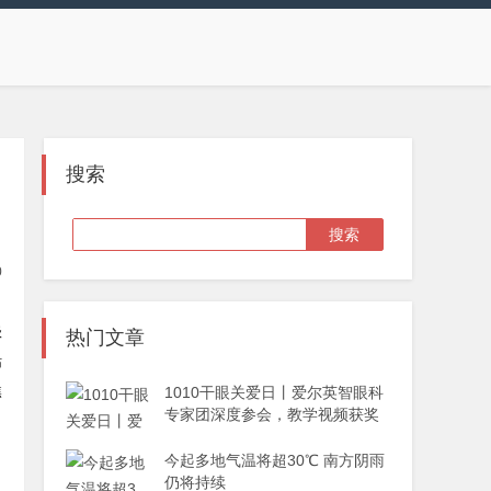
搜索
0
级
热门文章
站
1010干眼关爱日丨爱尔英智眼科
焦
专家团深度参会，教学视频获奖
今起多地气温将超30℃ 南方阴雨
仍将持续